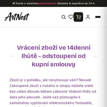
Přejít
🎁 Dárek s vlastním
gravírováním
⚡ Skladem & expedice do 24 h
na
obsah
Vrácení zboží ve 14denní
lhůtě - odstoupení od
kupní smlouvy
Zboží je v pořádku, ale nevyhovuje vám? Nevadí.
Zakoupené zboží z našeho e-shopu můžete vrátit
bez udání důvodu během zákonné 14denní lhůty od
data jeho převzetí. Ještě než přistoupíte k
samotnému vyplňování elektronického formuláře,