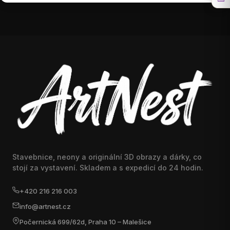
Stavebnice, neony a originální 3D obrazy a dárky, co
stojí za vystavení. Skladem a s expedicí do 24 hodin.
+420 216 216 003
info@artnest.cz
Počernická 699/62d, Praha 10 – Malešice