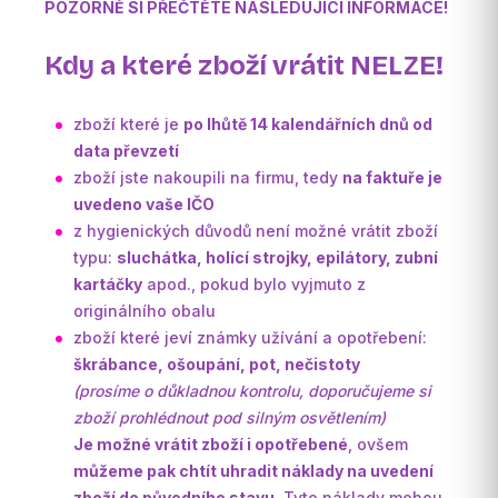
POZORNĚ SI PŘEČTĚTE NÁSLEDUJÍCÍ INFORMACE!
Kdy a které zboží vrátit NELZE!
zboží které je
po lhůtě 14 kalendářních dnů od
data převzetí
zboží jste nakoupili na firmu, tedy
na faktuře je
uvedeno vaše IČO
z hygienických důvodů není možné vrátit zboží
typu:
sluchátka, holící strojky, epilátory, zubní
kartáčky
apod., pokud bylo vyjmuto z
originálního obalu
zboží které jeví známky užívání a opotřebení:
škrábance, ošoupání, pot, nečistoty
(prosíme o důkladnou kontrolu, doporučujeme si
zboží prohlédnout pod silným osvětlením)
Je možné vrátit zboží i opotřebené
, ovšem
můžeme pak chtít uhradit náklady na uvedení
zboží do původního stavu
. Tyto náklady mohou