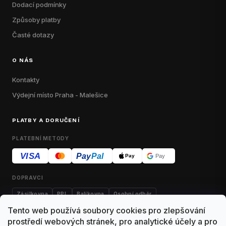
Dodací podmínky
Způsoby platby
Časté dotazy
O NÁS
Kontakty
Výdejní místo Praha - Malešice
PLATBY A DORUČENÍ
PLATEBNÍ METODY
VISA
Pay
Pal
Pay
Pay
DOPRAVCI
Zásilkovna
PPL
Balíkovna
Osobní odběr
Tento web používá soubory cookies pro zlepšování
prostředí webových stránek, pro analytické účely a pro