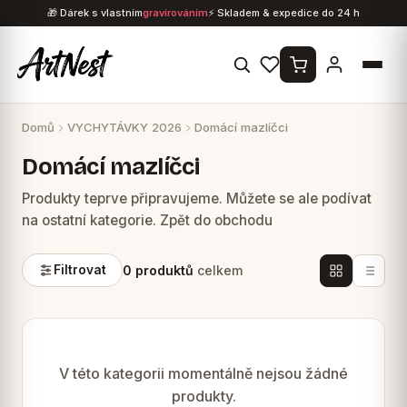
Přejít
🎁 Dárek s vlastním
gravírováním
⚡ Skladem & expedice do 24 h
na
obsah
Domů
VYCHYTÁVKY 2026
Domácí mazlíčci
Domácí mazlíčci
Produkty teprve připravujeme. Můžete se ale podívat
na ostatní kategorie. Zpět do obchodu
0 produktů
celkem
Filtrovat
V této kategorii momentálně nejsou žádné
produkty.