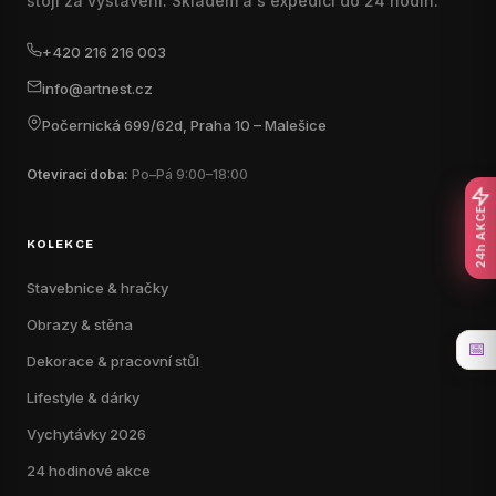
stojí za vystavení. Skladem a s expedicí do 24 hodin.
+420 216 216 003
info@artnest.cz
Počernická 699/62d, Praha 10 – Malešice
Otevírací doba:
Po–Pá 9:00–18:00
24h AKCE
KOLEKCE
Stavebnice & hračky
Obrazy & stěna
📅
Dekorace & pracovní stůl
Lifestyle & dárky
Vychytávky 2026
24 hodinové akce