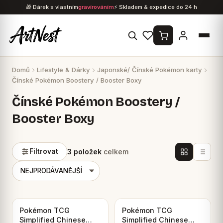
Přejít
🎁 Dárek s vlastním
gravírováním
⚡ Skladem & expedice do 24 h
na
obsah
Domů
Lifestyle & Dárky
Japonské/ Čínské Pokémon karty
Čínské Pokémon Boostery / Booster Boxy
Čínské Pokémon Boostery /
Booster Boxy
3 položek
celkem
Filtrovat
Pokémon TCG
Pokémon TCG
Simplified Chinese
Simplified Chinese