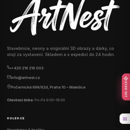
Stavebnice, neony a originální 3D obrazy a dárky, co
stojí za vystavení. Skladem a s expedicí do 24 hodin.
+420 216 216 003
info@artnest.cz
24h AKCE
Počernická 699/62d, Praha 10 – Malešice
Otevírací doba:
Po–Pá 9:00–18:00
📅
KOLEKCE
Stavebnice & hračky