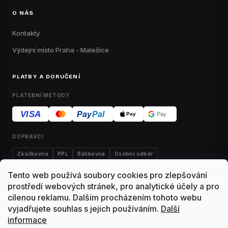
O NÁS
Kontakty
Výdejní místo Praha - Malešice
PLATBY A DORUČENÍ
PLATEBNÍ METODY
VISA
Pay
Pal
Pay
Pay
DOPRAVCI
Zásilkovna
PPL
Balíkovna
Osobní odběr
Tento web používá soubory cookies pro zlepšování
prostředí webových stránek, pro analytické účely a pro
cílenou reklamu. Dalším procházením tohoto webu
Kontakty
Obchodní podmínky
Dodací podmínky
vyjadřujete souhlas s jejich používáním.
Další
informace
Výdejní místo Malešice
Reklamace
Vrácení zboží