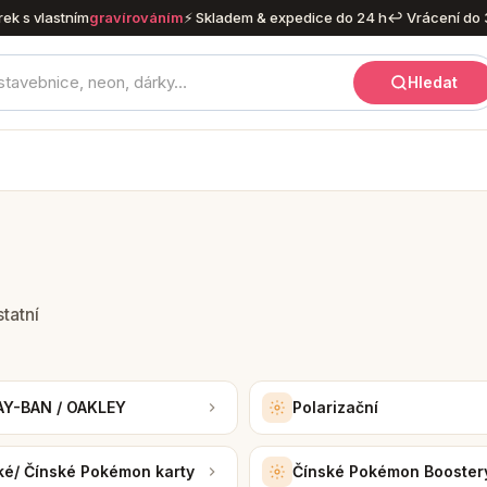
rek s vlastním
gravírováním
⚡ Skladem & expedice do 24 h
↩ Vrácení do 
Hledat
tatní
AY-BAN / OAKLEY
Polarizační
é/ Čínské Pokémon karty
Čínské Pokémon Boostery