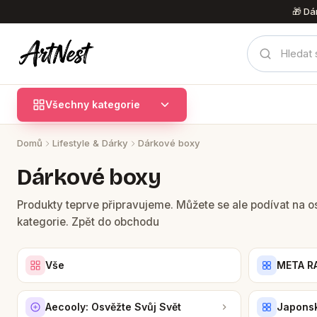
Přejít
🎁 Dá
na
obsah
Všechny kategorie
Domů
Lifestyle & Dárky
Dárkové boxy
Dárkové boxy
Produkty teprve připravujeme. Můžete se ale podívat na os
kategorie. Zpět do obchodu
Vše
META R
Aecooly: Osvěžte Svůj Svět
Japonsk