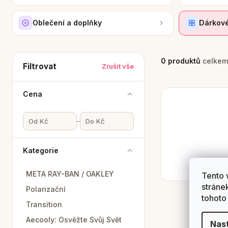
Oblečení a doplňky
Dárkové
0 produktů
celkem
Filtrovat
Zrušit vše
Cena
–
Kategorie
META RAY-BAN / OAKLEY
Tento 
stráne
Polarizační
tohoto
Transition
Aecooly: Osvěžte Svůj Svět
Nas