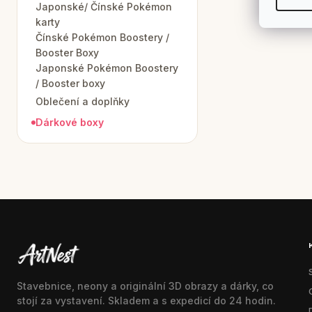
Japonské/ Čínské Pokémon
karty
Čínské Pokémon Boostery /
Booster Boxy
Japonské Pokémon Boostery
/ Booster boxy
Oblečení a doplňky
Dárkové boxy
Stavebnice, neony a originální 3D obrazy a dárky, co
stojí za vystavení. Skladem a s expedicí do 24 hodin.