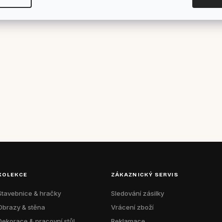
KOLEKCE
ZÁKAZNICKÝ SERVIS
Stavebnice & hračky
Sledování zásilky
Obrazy & stěna
Vrácení zboží
Dekorace & pracovní stůl
Reklamace