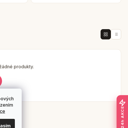
 žádné produkty.
bových
ázením
24h AKCE
ace
lasím