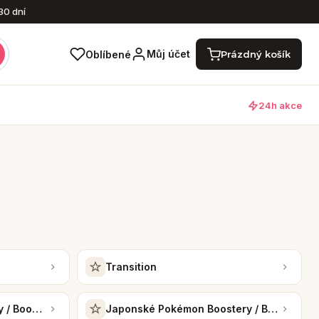
30 dní
Nákupní košík
Můj účet
Oblíbené
Prázdný košík
24h akce
Transition
 / Booster Boxy
Japonské Pokémon Boostery / Booster bo