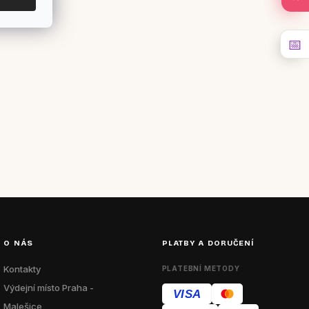
📅
O NÁS
PLATBY A DORUČENÍ
Kontakty
PLATEBNÍ METODY
Výdejní místo Praha -
VISA
Malešice