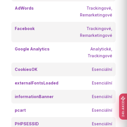
AdWords
Trackingové,
Remarketingové
Facebook
Trackingové,
Remarketingové
Google Analytics
Analytické,
Trackingové
CookiesOK
Esenciální
externalFontsLoaded
Esenciální
informationBanner
Esenciální
24h AKCE
pcart
Esenciální
PHPSESSID
Esenciální