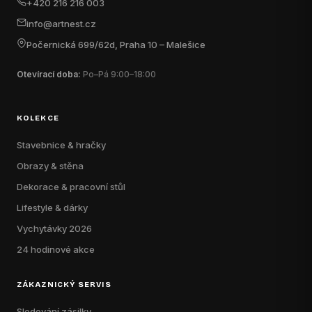
+420 216 216 003
info@artnest.cz
Počernická 699/62d, Praha 10 – Malešice
Otevírací doba:
Po–Pá 9:00–18:00
KOLEKCE
Stavebnice & hračky
Obrazy & stěna
Dekorace & pracovní stůl
Lifestyle & dárky
Vychytávky 2026
24 hodinové akce
ZÁKAZNICKÝ SERVIS
Sledování zásilky