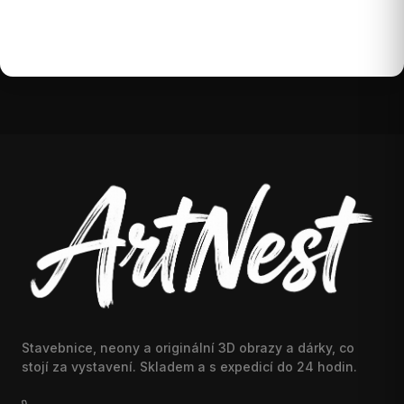
Stavebnice, neony a originální 3D obrazy a dárky, co
stojí za vystavení. Skladem a s expedicí do 24 hodin.