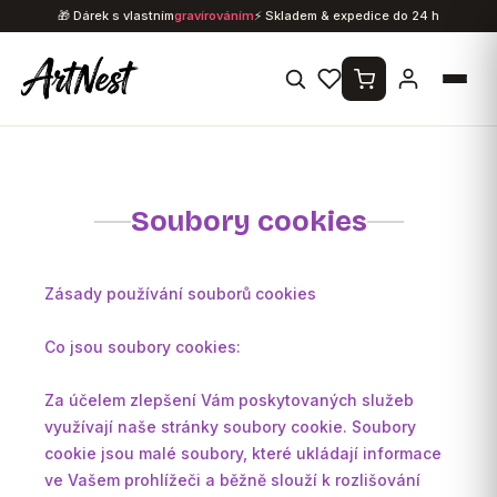
Přejít
🎁 Dárek s vlastním
gravírováním
⚡ Skladem & expedice do 24 h
na
obsah
Soubory cookies
Zásady používání souborů cookies
Co jsou soubory cookies:
Za účelem zlepšení Vám poskytovaných služeb
využívají naše stránky soubory cookie. Soubory
cookie jsou malé soubory, které ukládají informace
ve Vašem prohlížeči a běžně slouží k rozlišování