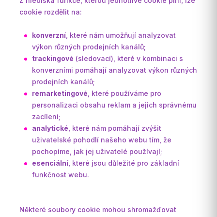
Z hlediska funkce, kterou jednotlivé cookie plní, lze
cookie rozdělit na:
konverzní
, které nám umožňují analyzovat
výkon různých prodejních kanálů;
trackingové
(sledovací), které v kombinaci s
konverzními pomáhají analyzovat výkon různých
prodejních kanálů;
remarketingové
, které používáme pro
personalizaci obsahu reklam a jejich správnému
zacílení;
analytické
, které nám pomáhají zvýšit
uživatelské pohodlí našeho webu tím, že
pochopíme, jak jej uživatelé používají;
esenciální
, které jsou důležité pro základní
funkčnost webu.
Některé soubory cookie mohou shromažďovat