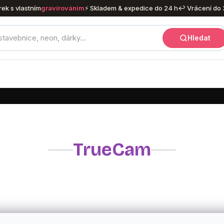
rek s vlastním
gravírováním
⚡ Skladem & expedice do 24 h
↩ Vrácení do 
Hledat
TrueCam