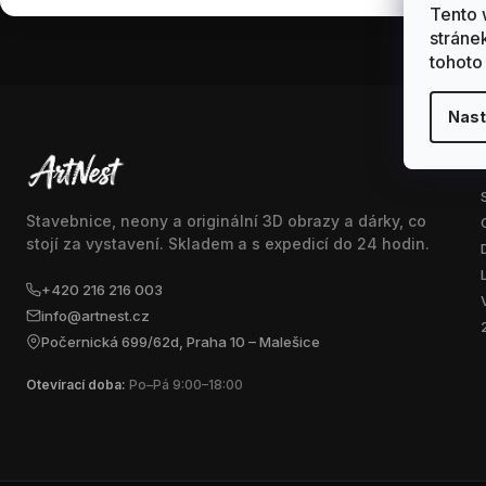
Tento 
stráne
tohoto
Nast
Stavebnice, neony a originální 3D obrazy a dárky, co
stojí za vystavení. Skladem a s expedicí do 24 hodin.
+420 216 216 003
info@artnest.cz
Počernická 699/62d, Praha 10 – Malešice
Otevírací doba:
Po–Pá 9:00–18:00