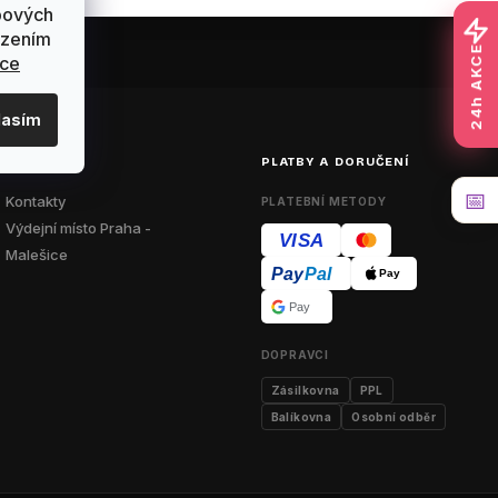
bových
ázením
24h AKCE
ace
lasím
O NÁS
PLATBY A DORUČENÍ
📅
Kontakty
PLATEBNÍ METODY
Výdejní místo Praha -
VISA
Malešice
Pay
Pal
Pay
Pay
DOPRAVCI
Zásilkovna
PPL
Balíkovna
Osobní odběr