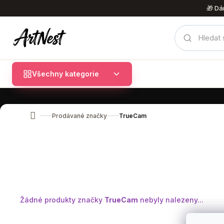
Přejít
🎁 Dá
na
obsah
Všechny kategorie
Prodávané značky
TrueCam
Domů
Žádné produkty značky
TrueCam
nebyly nalezeny...