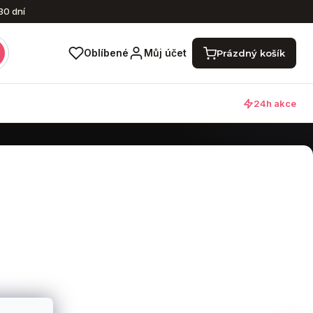
30 dní
Nákupní košík
Oblíbené
Můj účet
Prázdný košík
24h akce