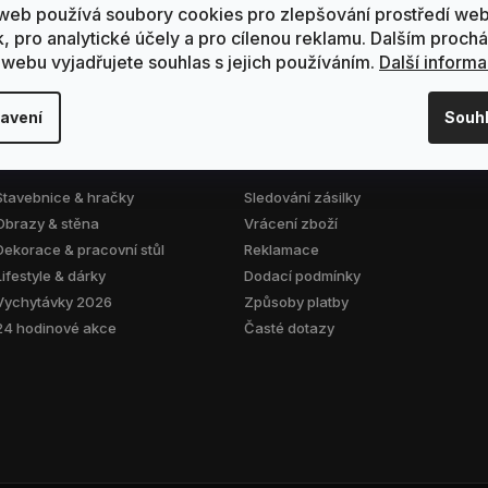
web používá soubory cookies pro zlepšování prostředí we
k, pro analytické účely a pro cílenou reklamu. Dalším proch
 webu vyjadřujete souhlas s jejich používáním.
Další inform
avení
Souh
KOLEKCE
ZÁKAZNICKÝ SERVIS
Stavebnice & hračky
Sledování zásilky
Obrazy & stěna
Vrácení zboží
Dekorace & pracovní stůl
Reklamace
Lifestyle & dárky
Dodací podmínky
Vychytávky 2026
Způsoby platby
24 hodinové akce
Časté dotazy