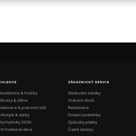
O
v
l
á
KOLEKCE
ZÁKAZNICKÝ SERVIS
d
Stavebnice & hračky
Sledování zásilky
Obrazy & stěna
Vrácení zboží
a
Dekorace & pracovní stůl
Reklamace
Lifestyle & dárky
Dodací podmínky
c
Vychytávky 2026
Způsoby platby
í
24 hodinové akce
Časté dotazy