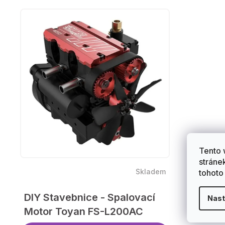
a
V
z
ý
e
p
n
i
í
s
p
p
r
Tento 
stráne
r
Skladem
tohoto
o
o
DIY Stavebnice - Spalovací
d
Nast
Motor Toyan FS-L200AC
d