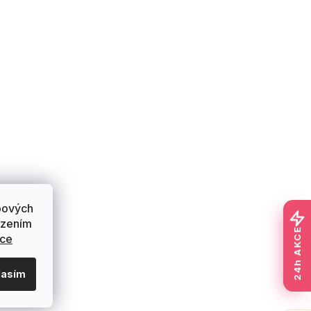
bových
ázením
24h AKCE
ace
lasím