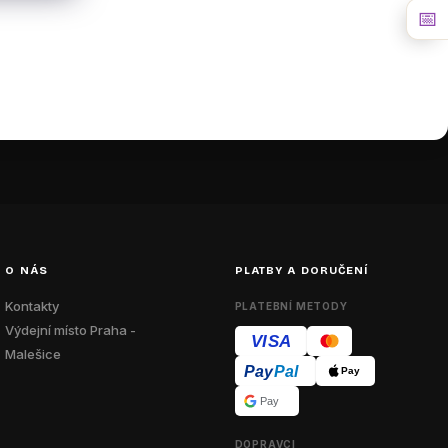
📅
O NÁS
PLATBY A DORUČENÍ
Kontakty
PLATEBNÍ METODY
Výdejní místo Praha -
VISA
Malešice
Pay
Pal
Pay
Pay
DOPRAVCI