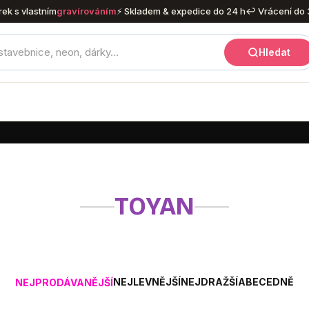
rek s vlastním
gravírováním
⚡ Skladem & expedice do 24 h
↩ Vrácení do 
Hledat
TOYAN
NEJLEVNĚJŠÍ
NEJDRAŽŠÍ
ABECEDNĚ
NEJPRODÁVANĚJŠÍ