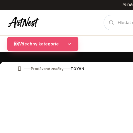
Přejít
🎁 Dá
na
obsah
Všechny kategorie
Prodávané značky
TOYAN
Domů
Ř