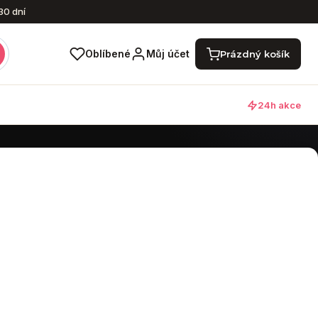
30 dní
Nákupní košík
Oblíbené
Můj účet
Prázdný košík
24h akce