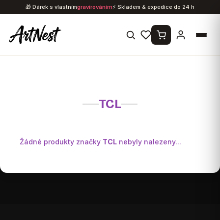
Přejít
🎁 Dárek s vlastním
gravírováním
⚡ Skladem & expedice do 24 h
na
obsah
TCL
Žádné produkty značky
TCL
nebyly nalezeny...