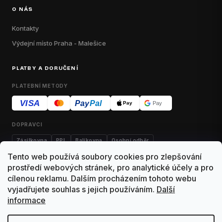
O NÁS
Kontakty
Výdejní místo Praha - Malešice
PLATBY A DORUČENÍ
PLATEBNÍ METODY
VISA
Pay
Pal
Pay
Pay
DOPRAVCI
Zásilkovna
PPL
Balíkovna
Osobní odběr
Tento web používá soubory cookies pro zlepšování
prostředí webových stránek, pro analytické účely a pro
cílenou reklamu. Dalším procházením tohoto webu
Kontakty
Obchodní podmínky
Dodací podmínky
vyjadřujete souhlas s jejich používáním.
Další
informace
Výdejní místo Malešice
Reklamace
Vrácení zboží
Ochrana osobních údajů