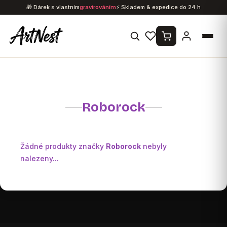
Přejít
🎁 Dárek s vlastním
gravírováním
⚡ Skladem & expedice do 24 h
na
obsah
Roborock
Žádné produkty značky
Roborock
nebyly
nalezeny...