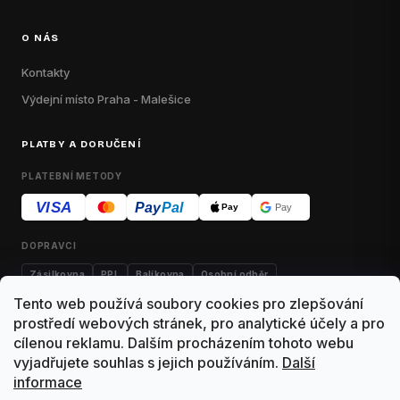
O NÁS
Kontakty
Výdejní místo Praha - Malešice
PLATBY A DORUČENÍ
PLATEBNÍ METODY
VISA
Pay
Pal
Pay
Pay
DOPRAVCI
Zásilkovna
PPL
Balíkovna
Osobní odběr
Tento web používá soubory cookies pro zlepšování
prostředí webových stránek, pro analytické účely a pro
cílenou reklamu. Dalším procházením tohoto webu
Kontakty
Obchodní podmínky
Dodací podmínky
vyjadřujete souhlas s jejich používáním.
Další
informace
Výdejní místo Malešice
Reklamace
Vrácení zboží