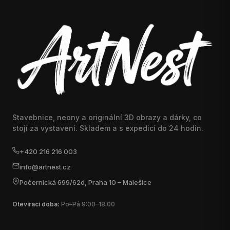
Stavebnice, neony a originální 3D obrazy a dárky, co
stojí za vystavení. Skladem a s expedicí do 24 hodin.
+420 216 216 003
info@artnest.cz
Počernická 699/62d, Praha 10 – Malešice
Otevírací doba:
Po–Pá 9:00–18:00