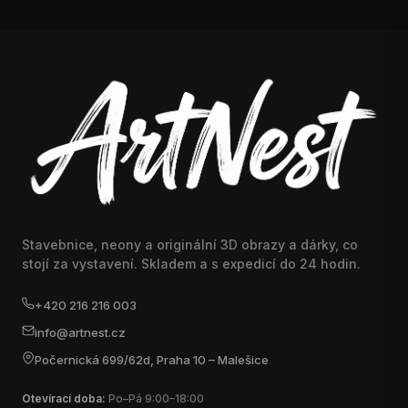
Stavebnice, neony a originální 3D obrazy a dárky, co
stojí za vystavení. Skladem a s expedicí do 24 hodin.
+420 216 216 003
info@artnest.cz
Počernická 699/62d, Praha 10 – Malešice
Otevírací doba:
Po–Pá 9:00–18:00