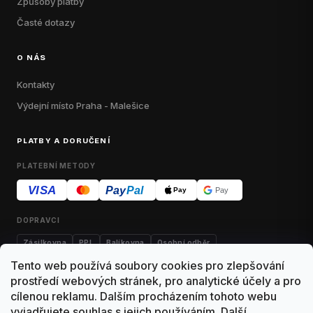
Způsoby platby
Časté dotazy
O NÁS
Kontakty
Výdejní místo Praha - Malešice
PLATBY A DORUČENÍ
PLATEBNÍ METODY
VISA
Pay
Pal
Pay
Pay
DOPRAVCI
Zásilkovna
PPL
Balíkovna
Osobní odběr
Tento web používá soubory cookies pro zlepšování
prostředí webových stránek, pro analytické účely a pro
cílenou reklamu. Dalším procházením tohoto webu
Kontakty
Obchodní podmínky
Dodací podmínky
vyjadřujete souhlas s jejich používáním.
Další