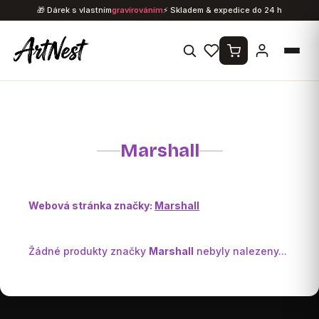
Přejít
🎁 Dárek s vlastním
gravírováním
⚡ Skladem & expedice do 24 h
na
obsah
Marshall
Webová stránka značky:
Marshall
Žádné produkty značky
Marshall
nebyly nalezeny...