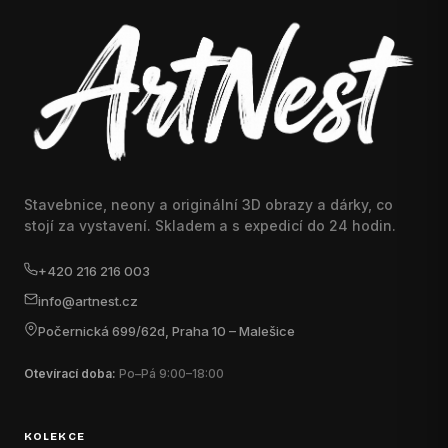
Stavebnice, neony a originální 3D obrazy a dárky, co
stojí za vystavení. Skladem a s expedicí do 24 hodin.
+420 216 216 003
info@artnest.cz
Počernická 699/62d, Praha 10 – Malešice
Otevírací doba:
Po–Pá 9:00–18:00
KOLEKCE