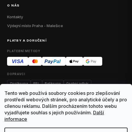
O NÁS
Kontakty
Výdejní místo Praha - Malešice
PLATBY A DORUČENÍ
PLATEBNÍ METODY
VISA
Pay
Pal
Pay
Pay
DOPRAVCI
Zásilkovna
PPL
Balíkovna
Osobní odběr
Tento web používá soubory cookies pro zlepšování
prostředí webových stránek, pro analytické účely a pro
cílenou reklamu. Dalším procházením tohoto webu
Kontakty
Obchodní podmínky
Dodací podmínky
vyjadřujete souhlas s jejich používáním.
Další
informace
Výdejní místo Malešice
Reklamace
Vrácení zboží
Ochrana osobních údajů