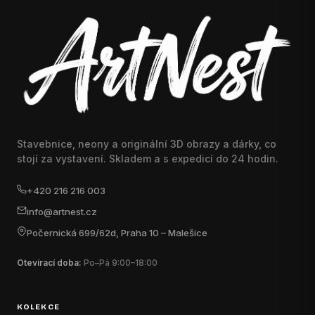
Stavebnice, neony a originální 3D obrazy a dárky, co
stojí za vystavení. Skladem a s expedicí do 24 hodin.
+420 216 216 003
info@artnest.cz
Počernická 699/62d, Praha 10 – Malešice
Otevírací doba:
Po–Pá 9:00–18:00
KOLEKCE