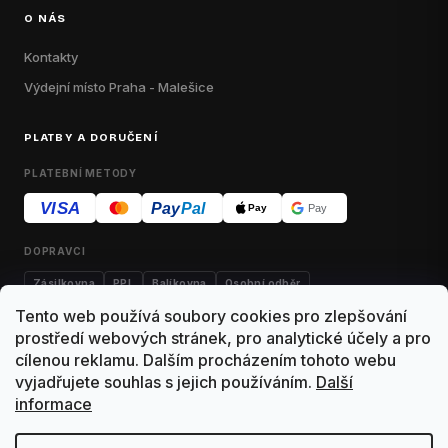
O NÁS
Kontakty
Výdejní místo Praha - Malešice
PLATBY A DORUČENÍ
PLATEBNÍ METODY
VISA
Pay
Pal
Pay
Pay
DOPRAVCI
Zásilkovna
PPL
Balíkovna
Osobní odběr
Tento web používá soubory cookies pro zlepšování
prostředí webových stránek, pro analytické účely a pro
cílenou reklamu. Dalším procházením tohoto webu
Kontakty
Obchodní podmínky
Dodací podmínky
vyjadřujete souhlas s jejich používáním.
Další
informace
Výdejní místo Malešice
Reklamace
Vrácení zboží
Ochrana osobních údajů