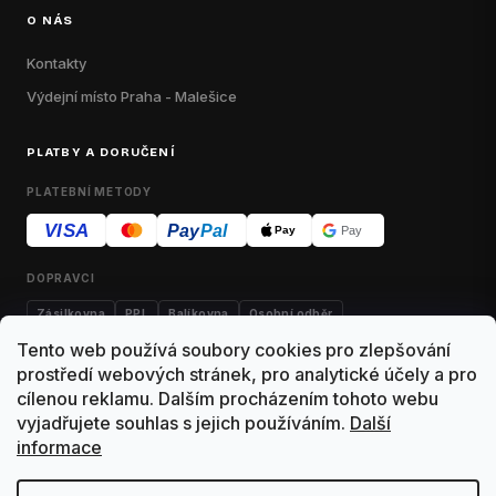
O NÁS
Kontakty
Výdejní místo Praha - Malešice
PLATBY A DORUČENÍ
PLATEBNÍ METODY
VISA
Pay
Pal
Pay
Pay
DOPRAVCI
Zásilkovna
PPL
Balíkovna
Osobní odběr
Tento web používá soubory cookies pro zlepšování
prostředí webových stránek, pro analytické účely a pro
cílenou reklamu. Dalším procházením tohoto webu
Kontakty
Obchodní podmínky
Dodací podmínky
vyjadřujete souhlas s jejich používáním.
Další
informace
Výdejní místo Malešice
Reklamace
Vrácení zboží
Ochrana osobních údajů