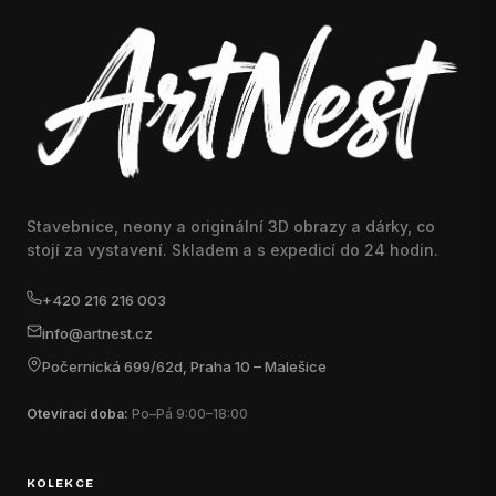
Stavebnice, neony a originální 3D obrazy a dárky, co
stojí za vystavení. Skladem a s expedicí do 24 hodin.
+420 216 216 003
info@artnest.cz
Počernická 699/62d, Praha 10 – Malešice
Otevírací doba:
Po–Pá 9:00–18:00
KOLEKCE