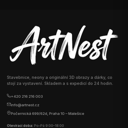
Stavebnice, neony a originální 3D obrazy a dárky, co
stojí za vystavení. Skladem a s expedicí do 24 hodin.
+420 216 216 003
info@artnest.cz
Počernická 699/62d, Praha 10 – Malešice
Otevírací doba:
Po–Pá 9:00–18:00