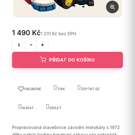
1 490 Kč
1 231 Kč bez DPH
Měrná
cena:
PŘIDAT DO KOŠÍKU
OBLÍBENÉ
TISK
ZEPTAT SE
HLÍDAT
SDÍLET
Propracovaná stavebnice závodní motokáry s 1972
dílky nabízí hodiny kreativní zábavy pro pokročilé