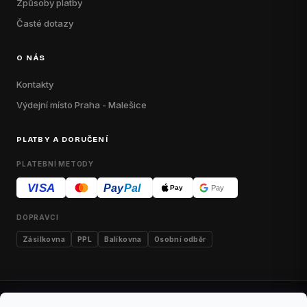
Způsoby platby
Časté dotazy
O NÁS
Kontakty
Výdejní místo Praha - Malešice
PLATBY A DORUČENÍ
PLATEBNÍ METODY
VISA
Pay
Pal
Pay
Pay
DOPRAVCI
Zásilkovna
PPL
Balíkovna
Osobní odběr
Kontakty
Obchodní podmínky
Dodací podmínky