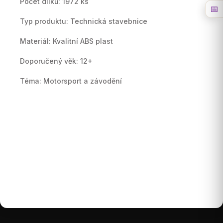
Počet dílků: 1972 ks
📅
Typ produktu: Technická stavebnice
Materiál: Kvalitní ABS plast
Doporučený věk: 12+
Téma: Motorsport a závodění
Buďte první, kdo napíše příspěvek k této položce.
Pouze registrovaní uživatelé mohou vkládat
příspěvky. Prosím
přihlaste se
nebo se
registrujte
.