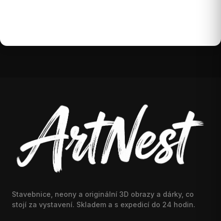
Stavebnice, neony a originální 3D obrazy a dárky, co
stojí za vystavení. Skladem a s expedicí do 24 hodin.