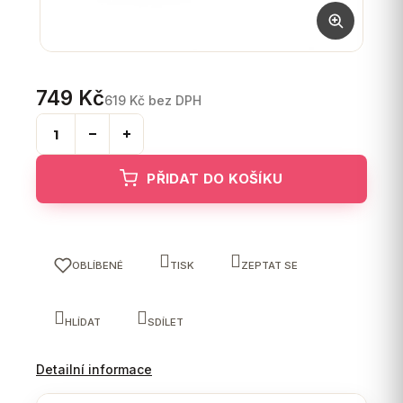
749 Kč
619 Kč bez DPH
Měrná
cena:
PŘIDAT DO KOŠÍKU
OBLÍBENÉ
TISK
ZEPTAT SE
HLÍDAT
SDÍLET
Detailní informace