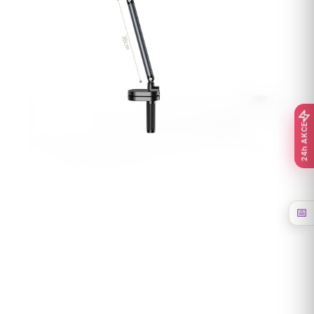
24h AKCE
📅
Buďte první, kdo napíše příspěvek k této položce.
Pouze registrovaní uživatelé mohou vkládat
příspěvky. Prosím
přihlaste se
nebo se
registrujte
.