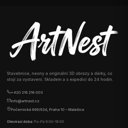
Stavebnice, neony a originální 3D obrazy a dárky, co
stojí za vystavení. Skladem a s expedicí do 24 hodin.
+420 216 216 003
info@artnest.cz
Počernická 699/62d, Praha 10 – Malešice
Otevírací doba:
Po–Pá 9:00–18:00