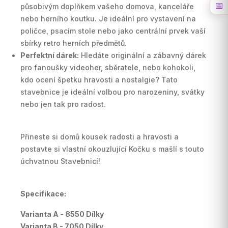
📅
působivým doplňkem vašeho domova, kanceláře
nebo herního koutku. Je ideální pro vystavení na
poličce, psacím stole nebo jako centrální prvek vaší
sbírky retro herních předmětů.
Perfektní dárek:
Hledáte originální a zábavný dárek
pro fanoušky videoher, sběratele, nebo kohokoli,
kdo ocení špetku hravosti a nostalgie? Tato
stavebnice je ideální volbou pro narozeniny, svátky
nebo jen tak pro radost.
Přineste si domů kousek radosti a hravosti a
postavte si vlastní okouzlující Kočku s mašlí s touto
úchvatnou Stavebnicí!
Specifikace:
Varianta A - 8550 Dílky
Varianta B - 7050 Dílky