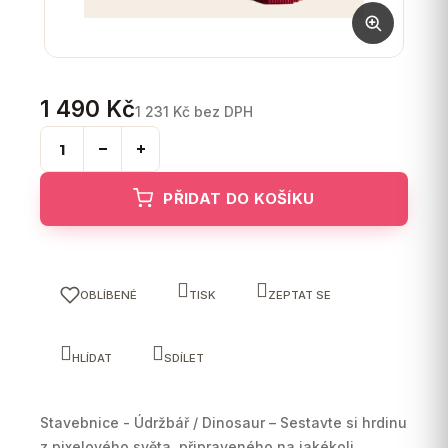
1 490 Kč
1 231 Kč bez DPH
Měrná
cena:
PŘIDAT DO KOŠÍKU
OBLÍBENÉ
TISK
ZEPTAT SE
HLÍDAT
SDÍLET
Stavebnice - Údržbář / Dinosaur – Sestavte si hrdinu
z pixelového světa,
připraveného na jakékoli