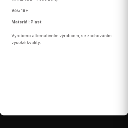
Věk: 18+
Materiál: Plast
Vyrobeno alternativním výrobcem, se zachováním
vysoké kvality.
Buďte první, kdo napíše příspěvek k této položce.
Pouze registrovaní uživatelé mohou vkládat
příspěvky. Prosím
přihlaste se
nebo se
registrujte
.