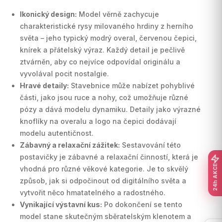
Ikonický design:
Model věrně zachycuje
charakteristické rysy milovaného hrdiny z herního
světa – jeho typický modrý overal, červenou čepici,
knírek a přátelský výraz. Každý detail je pečlivě
ztvárněn, aby co nejvíce odpovídal originálu a
vyvolával pocit nostalgie.
Hravé detaily:
Stavebnice může nabízet pohyblivé
části, jako jsou ruce a nohy, což umožňuje různé
pózy a dává modelu dynamiku. Detaily jako výrazné
knoflíky na overalu a logo na čepici dodávají
modelu autentičnost.
Zábavný a relaxační zážitek:
Sestavování této
postavičky je zábavné a relaxační činností, která je
24h AKCE
vhodná pro různé věkové kategorie. Je to skvělý
způsob, jak si odpočinout od digitálního světa a
vytvořit něco hmatatelného a radostného.
Vynikající výstavní kus:
Po dokončení se tento
model stane skutečným sběratelským klenotem a