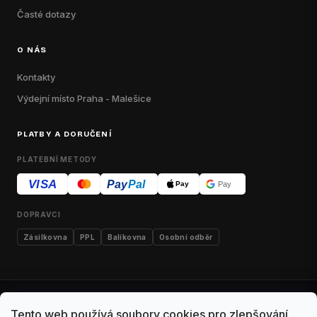
Časté dotazy
O NÁS
Kontakty
Výdejní místo Praha - Malešice
PLATBY A DORUČENÍ
PLATEBNÍ METODY
VISA
Pay
Pal
Pay
Pay
DOPRAVCI
Zásilkovna
PPL
Balíkovna
Osobní odběr
Kontakty
Obchodní podmínky
Dodací podmínky
Tento web používá soubory cookies pro zlepšování