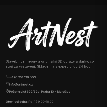
Stavebnice, neony a originální 3D obrazy a dárky, co
stojí za vystavení. Skladem a s expedicí do 24 hodin.
+420 216 216 003
info@artnest.cz
Počernická 699/62d, Praha 10 – Malešice
Otevírací doba:
Po–Pá 9:00–18:00