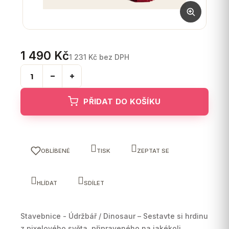
1 490 Kč
1 231 Kč bez DPH
Měrná
cena:
PŘIDAT DO KOŠÍKU
OBLÍBENÉ
TISK
ZEPTAT SE
HLÍDAT
SDÍLET
Stavebnice - Údržbář / Dinosaur – Sestavte si hrdinu
z pixelového světa,
připraveného na jakékoli