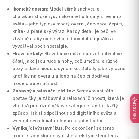
Ikonický design:
Model věrně zachycuje
charakteristické rysy milovaného hrdiny z herního
světa – jeho typický modrý overal, červenou čepici,
knírek a přátelský výraz. Každý detail je pečlivě
ztvárněn, aby co nejvíce odpovídal originálu a
vyvolával pocit nostalgie.
Hravé detaily:
Stavebnice může nabízet pohyblivé
části, jako jsou ruce a nohy, což umožňuje různé
pózy a dává modelu dynamiku. Detaily jako výrazné
knoflíky na overalu a logo na čepici dodávají
modelu autentičnost.
Zábavný a relaxační zážitek:
Sestavování této
postavičky je zábavné a relaxační činností, která je
24h AKCE
vhodná pro různé věkové kategorie. Je to skvělý
způsob, jak si odpočinout od digitálního světa a
vytvořit něco hmatatelného a radostného.
Vynikající výstavní kus:
Po dokončení se tento
model stane skutečným sběratelským klenotem a