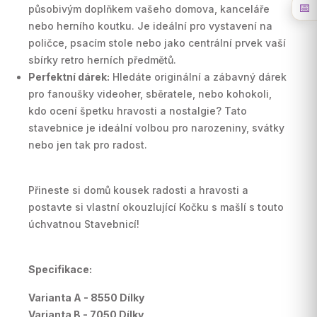
📅
působivým doplňkem vašeho domova, kanceláře
nebo herního koutku. Je ideální pro vystavení na
poličce, psacím stole nebo jako centrální prvek vaší
sbírky retro herních předmětů.
Perfektní dárek:
Hledáte originální a zábavný dárek
pro fanoušky videoher, sběratele, nebo kohokoli,
kdo ocení špetku hravosti a nostalgie? Tato
stavebnice je ideální volbou pro narozeniny, svátky
nebo jen tak pro radost.
Přineste si domů kousek radosti a hravosti a
postavte si vlastní okouzlující Kočku s mašlí s touto
úchvatnou Stavebnicí!
Specifikace:
Varianta A - 8550 Dílky
Varianta B - 7050 Dílky