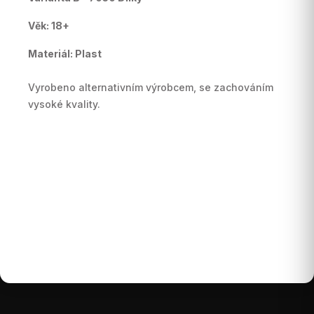
Věk: 18+
Materiál: Plast
Vyrobeno alternativním výrobcem, se zachováním
vysoké kvality.
Buďte první, kdo napíše příspěvek k této položce.
Pouze registrovaní uživatelé mohou vkládat
příspěvky. Prosím
přihlaste se
nebo se
registrujte
.