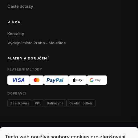
Časté dotazy
O NÁS
Kontakty
Výdejní místo Praha - Malešice
PLATBY A DORUČENÍ
PLATEBNÍ METODY
VISA
Pay
Pal
Pay
Pay
DOPRAVCI
Zásilkovna
PPL
Balíkovna
Osobní odběr
Kontakty
Obchodní podmínky
Dodací podmínky
Tento web používá soubory cookies pro zlepšování