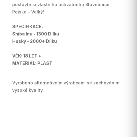
postavte si vlastního úchvatného Stavebnice
Pejska - Velký!
SPECIFIKACE:
Shiba Inu - 1300 Dílku
Husky - 2000+ Dílku
VĚK: 18 LET +
MATERIÁL: PLAST
Vyrobeno alternativním výrobcem, se zachováním
vysoké kvality.
Buďte první, kdo napíše příspěvek k této položce.
Pouze registrovaní uživatelé mohou vkládat