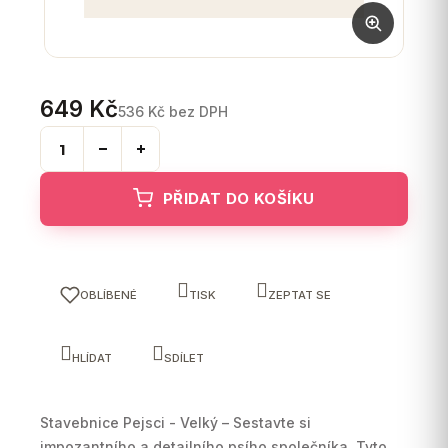
649 Kč
536 Kč bez DPH
Měrná
cena:
PŘIDAT DO KOŠÍKU
OBLÍBENÉ
TISK
ZEPTAT SE
HLÍDAT
SDÍLET
Stavebnice Pejsci - Velký – Sestavte si
impozantního a detailního psího společníka. Tyto