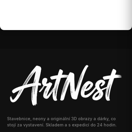
příspěvky. Prosím
přihlaste se
nebo se
registrujte
.
Stavebnice, neony a originální 3D obrazy a dárky, co
stojí za vystavení. Skladem a s expedicí do 24 hodin.