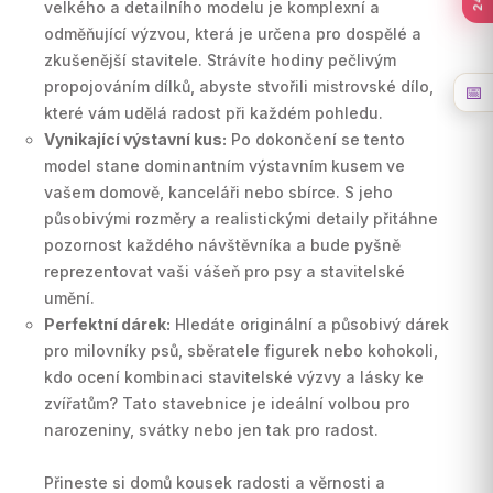
velkého a detailního modelu je komplexní a
odměňující výzvou, která je určena pro dospělé a
zkušenější stavitele. Strávíte hodiny pečlivým
propojováním dílků, abyste stvořili mistrovské dílo,
📅
které vám udělá radost při každém pohledu.
Vynikající výstavní kus:
Po dokončení se tento
model stane dominantním výstavním kusem ve
vašem domově, kanceláři nebo sbírce. S jeho
působivými rozměry a realistickými detaily přitáhne
pozornost každého návštěvníka a bude pyšně
reprezentovat vaši vášeň pro psy a stavitelské
umění.
Perfektní dárek:
Hledáte originální a působivý dárek
pro milovníky psů, sběratele figurek nebo kohokoli,
kdo ocení kombinaci stavitelské výzvy a lásky ke
zvířatům? Tato stavebnice je ideální volbou pro
narozeniny, svátky nebo jen tak pro radost.
Přineste si domů kousek radosti a věrnosti a