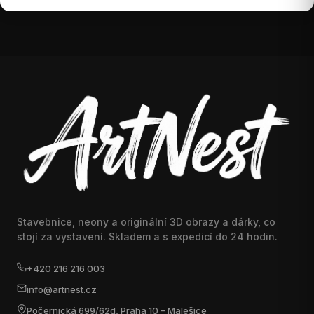
Stavebnice, neony a originální 3D obrazy a dárky, co
stojí za vystavení. Skladem a s expedicí do 24 hodin.
+420 216 216 003
info@artnest.cz
Počernická 699/62d, Praha 10 – Malešice