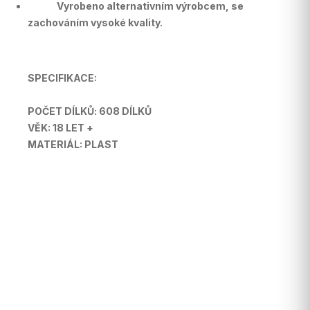
Vyrobeno alternativním výrobcem, se
zachováním vysoké kvality.
SPECIFIKACE:
POČET DÍLKŮ: 608 DÍLKŮ
VĚK: 18 LET +
MATERIÁL: PLAST
Buďte první, kdo napíše příspěvek k této položce.
Pouze registrovaní uživatelé mohou vkládat
příspěvky. Prosím
přihlaste se
nebo se
registrujte
.