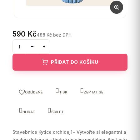
590 Kč
488 Kč bez DPH
Měrná
cena:
PŘIDAT DO KOŠÍKU
OBLÍBENÉ
TISK
ZEPTAT SE
HLÍDAT
SDÍLET
Stavebnice Kytice orchidejí – Vytvořte si elegantní a
trvalou dekoraci s tímto krásným modelem. Sestavte