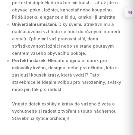
perfektní doplněk do každé místnosti – ať už jde o
obývací pokoj, ložnici, kancelář nebo koupelnu.
📅
Přidá špetku elegance a klidu, kamkoli ji umístíte.
Univerzální umístění:
Díky svému atraktivnímu a
nadčasovému vzhledu se hodí do různých interiérů
a stylů. Zpříjemní váš pracovní stůl, dodá
sofistikovanost ložnici nebo se stane poutavým
centrem vašeho obývacího pokoje.
Perfektní dárek:
Hledáte originální dárek pro
milovníky květin, designu, nebo pro někoho, kdo si
zaslouží kousek krásy, která vydrží? Tato
stavebnice je ideální volbou pro narozeniny, svátky
nebo jen tak pro radost.
Vneste dotek exotiky a krásy do vašeho života a
vychutnejte si radost z tvoření s touto nádhernou
Stavebnicí Kytice orchidejí!