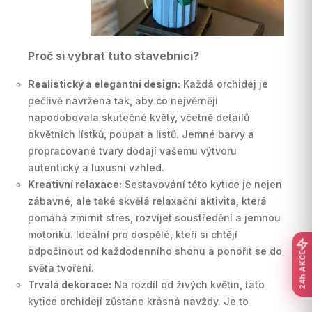
Proč si vybrat tuto stavebnici?
Realistický a elegantní design:
Každá orchidej je
pečlivě navržena tak, aby co nejvěrněji
napodobovala skutečné květy, včetně detailů
okvětních lístků, poupat a listů. Jemné barvy a
propracované tvary dodají vašemu výtvoru
autentický a luxusní vzhled.
Kreativní relaxace:
Sestavování této kytice je nejen
zábavné, ale také skvělá relaxační aktivita, která
pomáhá zmírnit stres, rozvíjet soustředění a jemnou
motoriku. Ideální pro dospělé, kteří si chtějí
odpočinout od každodenního shonu a ponořit se do
24h AKCE
světa tvoření.
Trvalá dekorace:
Na rozdíl od živých květin, tato
kytice orchidejí zůstane krásná navždy. Je to