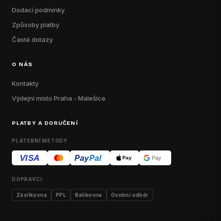
Dodací podmínky
Způsoby platby
Časté dotazy
O NÁS
Kontakty
Výdejní místo Praha - Malešice
PLATBY A DORUČENÍ
PLATEBNÍ METODY
VISA
Pay
Pal
Pay
Pay
DOPRAVCI
Zásilkovna
PPL
Balíkovna
Osobní odběr