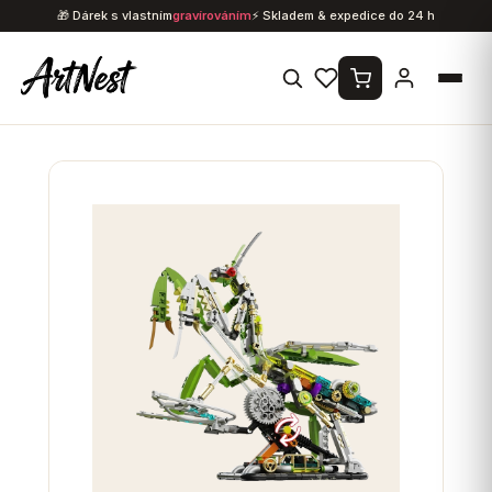
Přejít
🎁 Dárek s vlastním
gravírováním
⚡ Skladem & expedice do 24 h
na
obsah