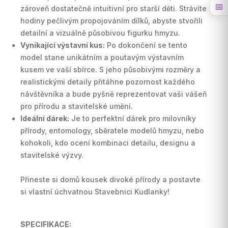
📅
zároveň dostatečně intuitivní pro starší děti. Strávíte
hodiny pečlivým propojováním dílků, abyste stvořili
detailní a vizuálně působivou figurku hmyzu.
Vynikající výstavní kus:
Po dokončení se tento
model stane unikátním a poutavým výstavním
kusem ve vaší sbírce. S jeho působivými rozměry a
realistickými detaily přitáhne pozornost každého
návštěvníka a bude pyšně reprezentovat vaši vášeň
pro přírodu a stavitelské umění.
Ideální dárek:
Je to perfektní dárek pro milovníky
přírody, entomology, sběratele modelů hmyzu, nebo
kohokoli, kdo ocení kombinaci detailu, designu a
stavitelské výzvy.
Přineste si domů kousek divoké přírody a postavte
si vlastní úchvatnou Stavebnici Kudlanky!
SPECIFIKACE: