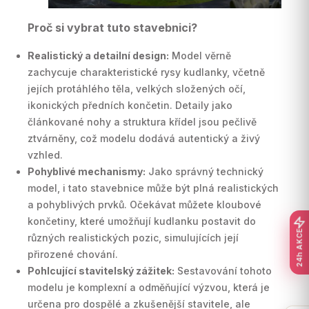
Proč si vybrat tuto stavebnici?
Realistický a detailní design:
Model věrně
zachycuje charakteristické rysy kudlanky, včetně
jejích protáhlého těla, velkých složených očí,
ikonických předních končetin. Detaily jako
článkované nohy a struktura křídel jsou pečlivě
ztvárněny, což modelu dodává autentický a živý
vzhled.
Pohyblivé mechanismy:
Jako správný technický
model, i tato stavebnice může být plná realistických
a pohyblivých prvků. Očekávat můžete kloubové
končetiny, které umožňují kudlanku postavit do
24h AKCE
různých realistických pozic, simulujících její
přirozené chování.
Pohlcující stavitelský zážitek:
Sestavování tohoto
modelu je komplexní a odměňující výzvou, která je
určena pro dospělé a zkušenější stavitele, ale