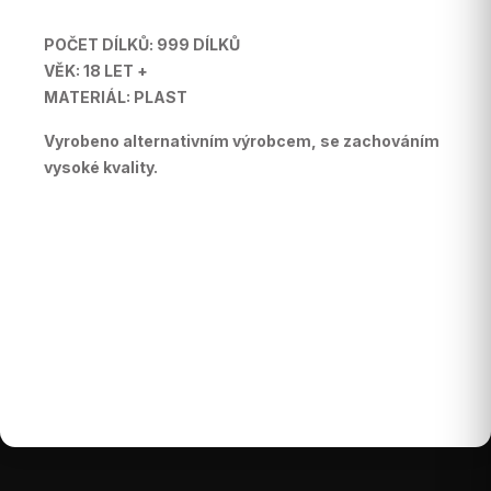
POČET DÍLKŮ: 999 DÍLKŮ
VĚK: 18 LET +
MATERIÁL: PLAST
Vyrobeno alternativním výrobcem, se zachováním
vysoké kvality.
Buďte první, kdo napíše příspěvek k této položce.
Pouze registrovaní uživatelé mohou vkládat
příspěvky. Prosím
přihlaste se
nebo se
registrujte
.