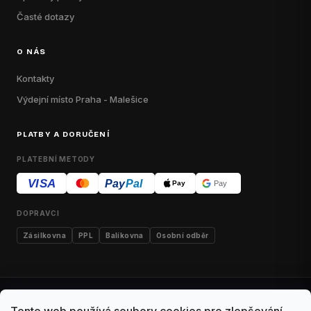
Časté dotazy
O NÁS
Kontakty
Výdejní místo Praha - Malešice
PLATBY A DORUČENÍ
PLATEBNÍ METODY
VISA
Pay
Pal
Pay
Pay
DOPRAVCI
Zásilkovna
PPL
Balíkovna
Osobní odběr
Kontakty
Obchodní podmínky
Dodací podmínky
Tento web používá soubory cookies pro zlepšování