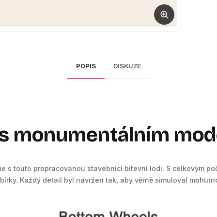
POPIS
DISKUZE
s monumentálním model
rie s touto propracovanou stavebnicí bitevní lodi. S celkovým po
írky. Každý detail byl navržen tak, aby věrně simuloval mohutno