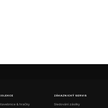
Buďte první, kdo napíše příspěvek k této položce.
vaní uživatelé mohou vkládat příspěvky. Prosím
přihlaste se
neb
KOLEKCE
ZÁKAZNICKÝ SERVIS
Stavebnice & hračky
Sledování zásilky