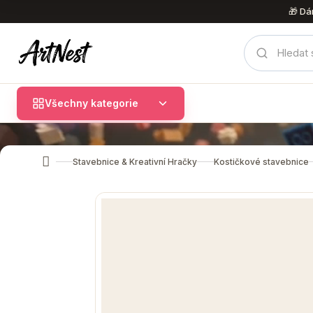
Přejít
🎁 Dá
na
obsah
Všechny kategorie
Stavebnice & Kreativní Hračky
Kostičkové stavebnice
Domů