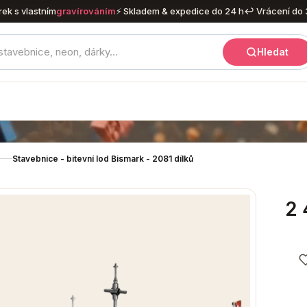
rek s vlastním
gravírováním
⚡ Skladem & expedice do 24 h
↩ Vrácení do 
Hledat
Stavebnice - bitevní lod Bismark - 2081 dílků
2 