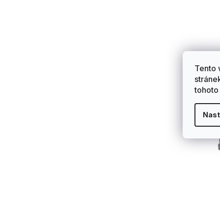
Tento 
stráne
tohoto
Nast