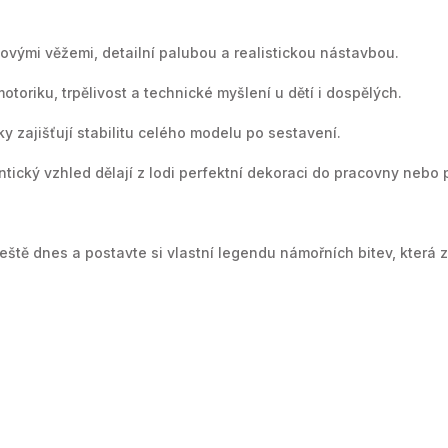
lovými věžemi, detailní palubou a realistickou nástavbou.
oriku, trpělivost a technické myšlení u dětí i dospělých.
tky zajišťují stabilitu celého modelu po sestavení.
tický vzhled dělají z lodi perfektní dekoraci do pracovny nebo 
 ještě dnes a postavte si vlastní legendu námořních bitev, kter