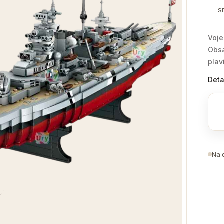
S
Voje
Obsa
plav
Deta
Na 