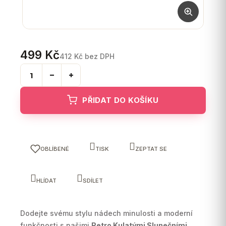
499 Kč
412 Kč bez DPH
Měrná
cena:
PŘIDAT DO KOŠÍKU
OBLÍBENÉ
TISK
ZEPTAT SE
HLÍDAT
SDÍLET
Dodejte svému stylu nádech minulosti a moderní
funkčnosti s našimi
Retro Kulatými Slunečními