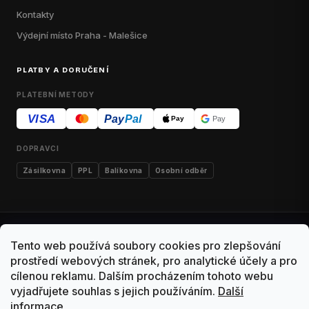
Kontakty
Výdejní místo Praha - Malešice
PLATBY A DORUČENÍ
PLATEBNÍ METODY
VISA
Pay
Pal
Pay
Pay
DOPRAVCI
Zásilkovna
PPL
Balíkovna
Osobní odběr
Kontakty
Obchodní podmínky
Dodací podmínky
Tento web používá soubory cookies pro zlepšování
Výdejní místo Malešice
Reklamace
Vrácení zboží
prostředí webových stránek, pro analytické účely a pro
cílenou reklamu. Dalším procházením tohoto webu
Ochrana osobních údajů
vyjadřujete souhlas s jejich používáním.
Další
informace