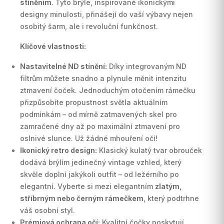
stíněním
. Tyto brýle, inspirované ikonickými
designy minulosti, přinášejí do vaší výbavy nejen
osobitý šarm, ale i revoluční funkčnost.
Klíčové vlastnosti:
Nastavitelné ND stínění:
Díky integrovaným ND
filtrům můžete snadno a plynule měnit intenzitu
ztmavení čoček. Jednoduchým otočením rámečku
přizpůsobíte propustnost světla aktuálním
podmínkám – od mírně zatmavených skel pro
zamračené dny až po maximální ztmavení pro
oslnivé slunce. Už žádné mhouření očí!
Ikonický retro design:
Klasický kulatý tvar obrouček
dodává brýlím jedinečný vintage vzhled, který
skvěle doplní jakýkoli outfit – od ležérního po
elegantní. Vyberte si mezi elegantním
zlatým,
stříbrným nebo černým rámečkem
, který podtrhne
váš osobní styl.
Prémiová ochrana očí:
Kvalitní čočky poskytují