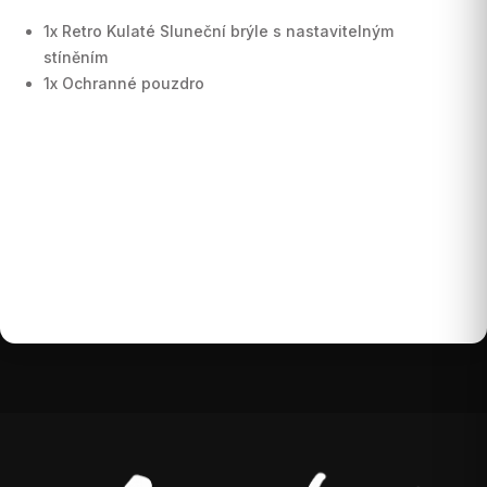
1x Retro Kulaté Sluneční brýle s nastavitelným
stíněním
1x Ochranné pouzdro
Buďte první, kdo napíše příspěvek k této položce.
Pouze registrovaní uživatelé mohou vkládat
příspěvky. Prosím
přihlaste se
nebo se
registrujte
.