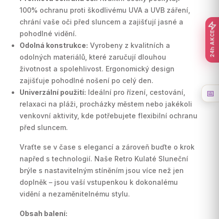
100% ochranu proti škodlivému UVA a UVB záření,
chrání vaše oči před sluncem a zajišťují jasné a
pohodlné vidění.
24h AKCE
Odolná konstrukce:
Vyrobeny z kvalitních a
odolných materiálů, které zaručují dlouhou
životnost a spolehlivost. Ergonomický design
zajišťuje pohodlné nošení po celý den.
Univerzální použití:
Ideální pro řízení, cestování,
📅
relaxaci na pláži, procházky městem nebo jakékoli
venkovní aktivity, kde potřebujete flexibilní ochranu
před sluncem.
Vraťte se v čase s elegancí a zároveň buďte o krok
napřed s technologií. Naše Retro Kulaté Sluneční
brýle s nastavitelným stíněním jsou více než jen
doplněk – jsou vaší vstupenkou k dokonalému
vidění a nezaměnitelnému stylu.
Obsah balení: