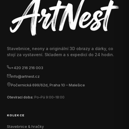
Stavebnice, neony a originální 3D obrazy a dárky, co
stojí za vystavení. Skladem a s expedicí do 24 hodin.
+420 216 216 003
info@artnest.cz
Počernická 699/62d, Praha 10 – Malešice
Otevírací doba:
Po–Pá 9:00–18:00
KOLEKCE
Stavebnice & hračky