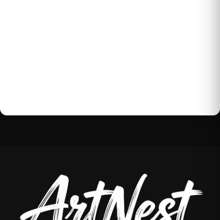
Buďte první, kdo napíše příspěvek k této položce.
Pouze registrovaní uživatelé mohou vkládat
příspěvky. Prosím
přihlaste se
nebo se
registrujte
.