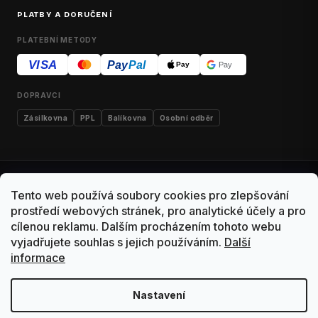
PLATBY A DORUČENÍ
PLATEBNÍ METODY
VISA
Pay
Pal
Pay
Pay
DOPRAVCI
Zásilkovna
PPL
Balíkovna
Osobní odběr
Kontakty
Obchodní podmínky
Dodací podmínky
Tento web používá soubory cookies pro zlepšování
Výdejní místo Malešice
Reklamace
Vrácení zboží
prostředí webových stránek, pro analytické účely a pro
cílenou reklamu. Dalším procházením tohoto webu
Ochrana osobních údajů
vyjadřujete souhlas s jejich používáním.
Další
informace
Copyright 2026 ArtNest. Všechna práva vyhrazena.
Upravit nastavení cookies
Tato stránka používá cookies
Nastavení
Vytvořil Shoptet · Design ArtNest
Soubory cookies používáme k personalizaci obsahu, analýze