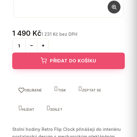
1 490 Kč
1 231 Kč bez DPH
Měrná
cena:
PŘIDAT DO KOŠÍKU
OBLÍBENÉ
TISK
ZEPTAT SE
HLÍDAT
SDÍLET
Stolní hodiny Retro Flip Clock přinášejí do interiéru
nostalgický design s mechanickým překlápěním