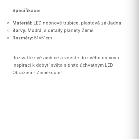
Specifikace:
Materiál:
LED neonové trubice, plastová základna.
Barvy:
Modrá, s detaily planety Země.
Rozměry:
51x51cm
Rozsviťte své ambice a vneste do svého domova
inspiraci k dobytí světa s tímto úchvatným LED
Obrazem - Zeměkoule!
Buďte první, kdo napíše příspěvek k této položce.
Pouze registrovaní uživatelé mohou vkládat
příspěvky. Prosím
přihlaste se
nebo se
registrujte
.