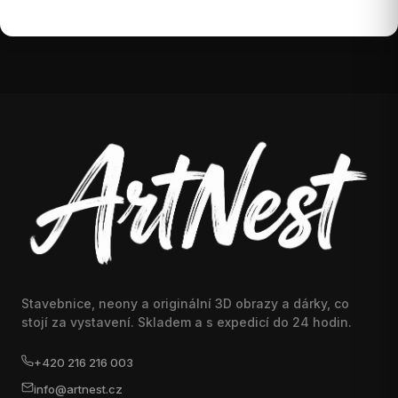
Stavebnice, neony a originální 3D obrazy a dárky, co
stojí za vystavení. Skladem a s expedicí do 24 hodin.
+420 216 216 003
info@artnest.cz