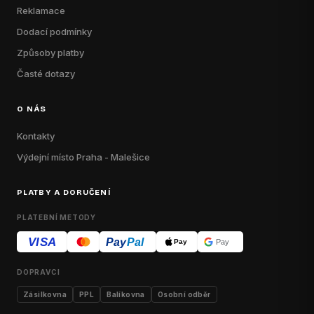
Reklamace
Dodací podmínky
Způsoby platby
Časté dotazy
O NÁS
Kontakty
Výdejní místo Praha - Malešice
PLATBY A DORUČENÍ
PLATEBNÍ METODY
VISA
Pay
Pal
Pay
Pay
DOPRAVCI
Zásilkovna
PPL
Balíkovna
Osobní odběr