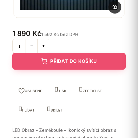
1 890 Kč
1 562 Kč bez DPH
Měrná
cena:
PŘIDAT DO KOŠÍKU
OBLÍBENÉ
TISK
ZEPTAT SE
HLÍDAT
SDÍLET
LED Obraz - Zeměkoule – Ikonický svítící obraz s
neonovým efektem,
zobrazující planetu Zemi s