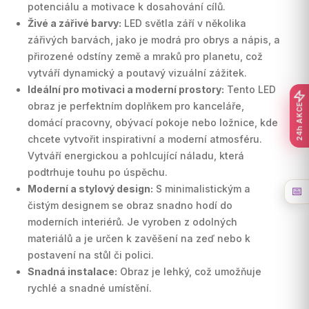
potenciálu a motivace k dosahování cílů.
Živé a zářivé barvy:
LED světla září v několika
zářivých barvách, jako je modrá pro obrys a nápis, a
přirozené odstíny země a mraků pro planetu, což
vytváří dynamický a poutavý vizuální zážitek.
Ideální pro motivaci a moderní prostory:
Tento LED
obraz je perfektním doplňkem pro kanceláře,
24h AKCE
domácí pracovny, obývací pokoje nebo ložnice, kde
chcete vytvořit inspirativní a moderní atmosféru.
Vytváří energickou a pohlcující náladu, která
podtrhuje touhu po úspěchu.
Moderní a stylový design:
S minimalistickým a
📅
čistým designem se obraz snadno hodí do
moderních interiérů. Je vyroben z odolných
materiálů a je určen k zavěšení na zeď nebo k
postavení na stůl či polici.
Snadná instalace:
Obraz je lehký, což umožňuje
rychlé a snadné umístění.