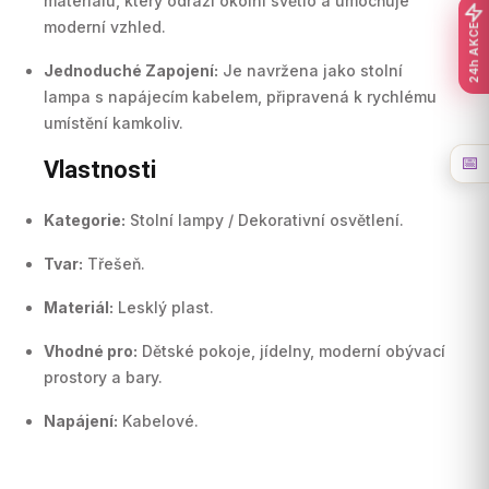
materiálu, který odráží okolní světlo a umocňuje
moderní vzhled.
24h AKCE
Jednoduché Zapojení:
Je navržena jako stolní
lampa s napájecím kabelem, připravená k rychlému
umístění kamkoliv.
📅
Vlastnosti
Kategorie:
Stolní lampy / Dekorativní osvětlení.
Tvar:
Třešeň.
Materiál:
Lesklý plast.
Vhodné pro:
Dětské pokoje, jídelny, moderní obývací
prostory a bary.
Napájení:
Kabelové.