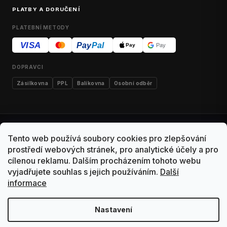
PLATBY A DORUČENÍ
PLATEBNÍ METODY
VISA
Pay
Pal
Pay
Pay
DOPRAVCI
Zásilkovna
PPL
Balíkovna
Osobní odběr
Kontakty
Obchodní podmínky
Dodací podmínky
Tento web používá soubory cookies pro zlepšování
Výdejní místo Malešice
Reklamace
Vrácení zboží
prostředí webových stránek, pro analytické účely a pro
cílenou reklamu. Dalším procházením tohoto webu
Ochrana osobních údajů
vyjadřujete souhlas s jejich používáním.
Další
informace
Copyright 2026 ArtNest. Všechna práva vyhrazena.
Upravit nastavení cookies
Tato stránka používá cookies
Nastavení
Vytvořil Shoptet · Design ArtNest
Soubory cookies používáme k personalizaci obsahu, analýze