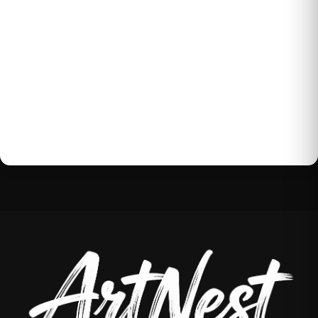
Buďte první, kdo napíše příspěvek k této položce.
Pouze registrovaní uživatelé mohou vkládat
příspěvky. Prosím
přihlaste se
nebo se
registrujte
.