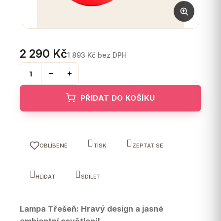
2 290 Kč
1 893 Kč bez DPH
Měrná
cena:
PŘIDAT DO KOŠÍKU
OBLÍBENÉ
TISK
ZEPTAT SE
HLÍDAT
SDÍLET
Lampa Třešeň: Hravý design a jasné