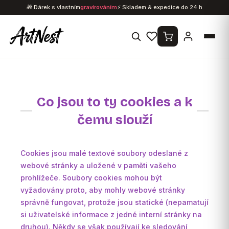
Přejít
🎁 Dárek s vlastním
gravírováním
⚡ Skladem & expedice do 24 h
na
obsah
Co jsou to ty cookies a k
čemu slouží
Cookies jsou malé textové soubory odeslané z
webové stránky a uložené v paměti vašeho
prohlížeče. Soubory cookies mohou být
vyžadovány proto, aby mohly webové stránky
správně fungovat, protože jsou statické (nepamatují
si uživatelské informace z jedné interní stránky na
druhou). Někdy se však používají ke sledování