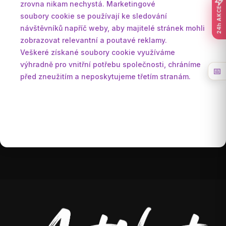
zrovna nikam nechystá. Marketingové
24h AKCE
soubory cookie se používají ke sledování
návštěvníků napříč weby, aby majitelé stránek mohli
zobrazovat relevantní a poutavé reklamy.
Veškeré získané soubory cookie využíváme
výhradně pro vnitřní potřebu společnosti, chráníme
📅
před zneužitím a neposkytujeme třetím stranám.