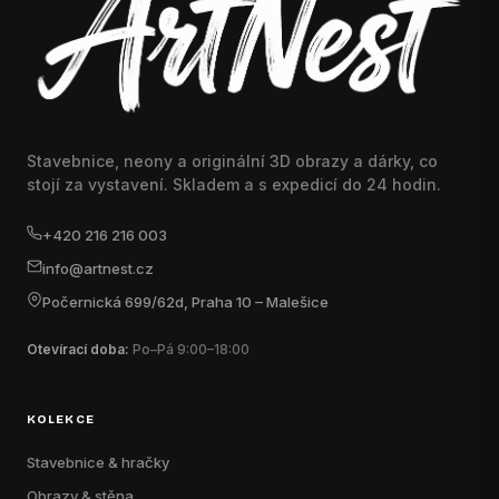
Stavebnice, neony a originální 3D obrazy a dárky, co
stojí za vystavení. Skladem a s expedicí do 24 hodin.
+420 216 216 003
info@artnest.cz
Počernická 699/62d, Praha 10 – Malešice
Otevírací doba:
Po–Pá 9:00–18:00
KOLEKCE
Stavebnice & hračky
Obrazy & stěna