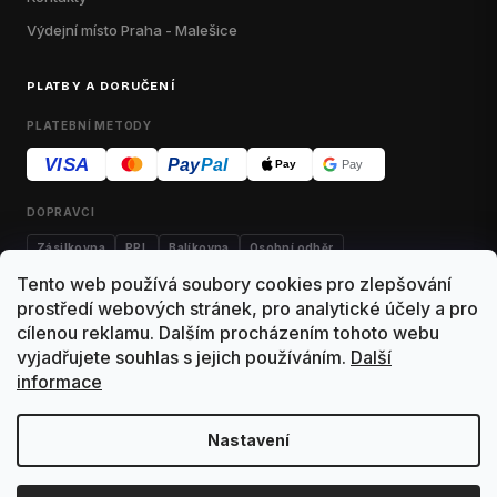
Výdejní místo Praha - Malešice
PLATBY A DORUČENÍ
PLATEBNÍ METODY
VISA
Pay
Pal
Pay
Pay
DOPRAVCI
Zásilkovna
PPL
Balíkovna
Osobní odběr
Tento web používá soubory cookies pro zlepšování
prostředí webových stránek, pro analytické účely a pro
cílenou reklamu. Dalším procházením tohoto webu
Kontakty
Obchodní podmínky
Dodací podmínky
vyjadřujete souhlas s jejich používáním.
Další
informace
Výdejní místo Malešice
Reklamace
Vrácení zboží
Ochrana osobních údajů
Tato stránka používá cookies
Nastavení
Soubory cookies používáme k personalizaci obsahu, analýze
návštěvnosti a zlepšování našich služeb.
Více informací
Copyright 2026 ArtNest. Všechna práva vyhrazena.